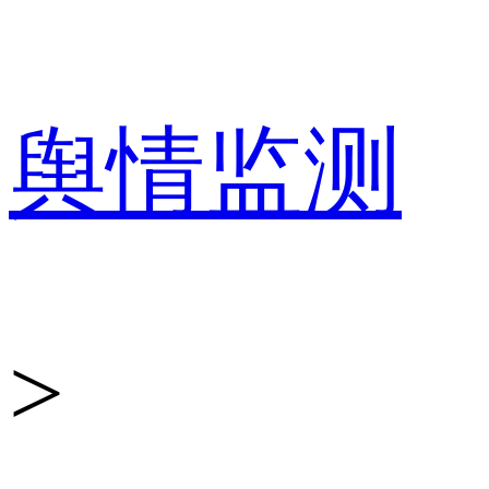
百
舆情监测
分
>
点