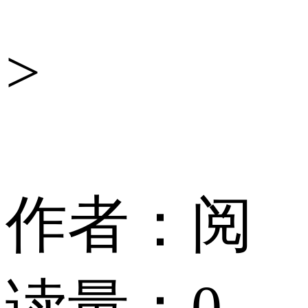
科
>
技
作者：
阅
读量：
0