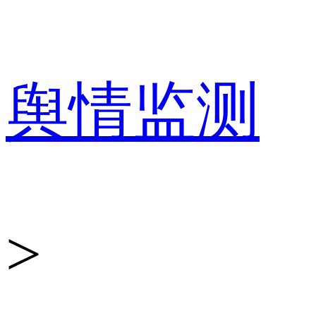
舆
舆情监测
情
>
监