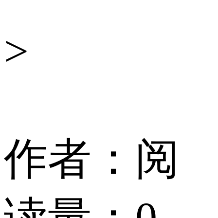
控
>
小
编
作者：
阅
读量：
0