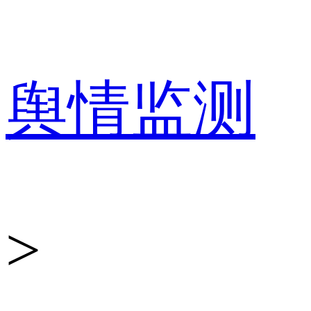
百
舆情监测
分
>
点