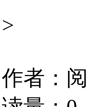
舆
>
情
中
作者：
阅
心
读量：
0