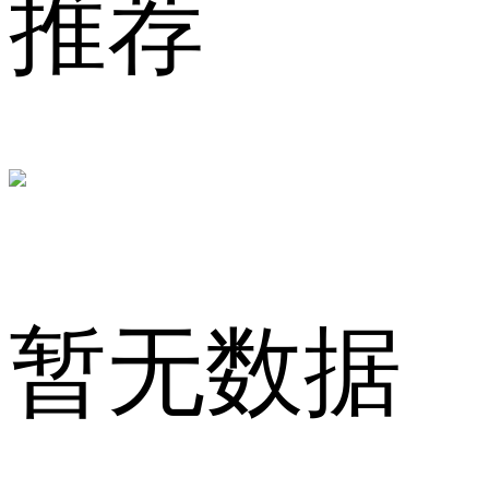
推荐
激
凌、
暂无数据