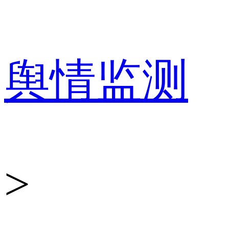
百
舆情监测
分
>
点