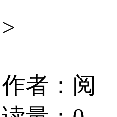
舆
>
情
作者：
阅
读量：
0