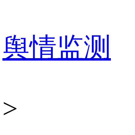
百
舆情监测
分
>
点