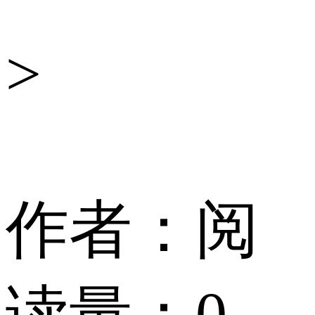
舆
>
情
作者：
阅
读量：
0