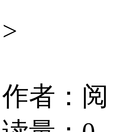
科
>
技
作者：
阅
读量：
0