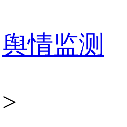
百
舆情监测
分
>
点