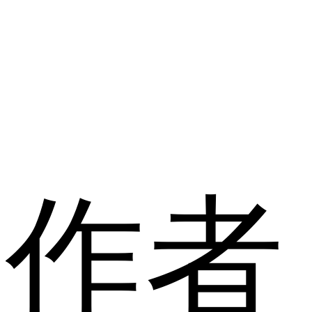
情
中
作者