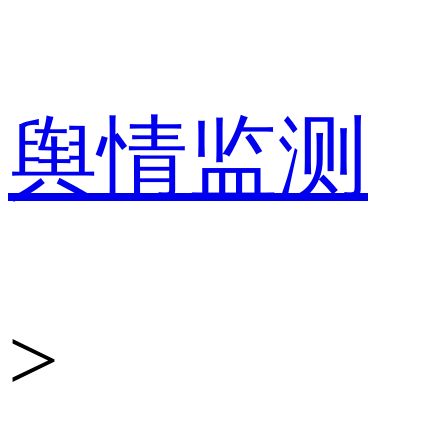
百
舆情监测
分
>
点