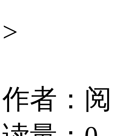
舆
>
情
中
作者：
阅
心
读量：
0