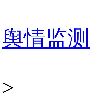
百
舆情监测
分
>
点