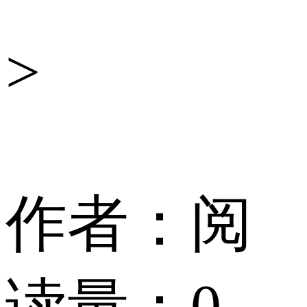
舆
>
情
中
作者：
阅
心
读量：
0