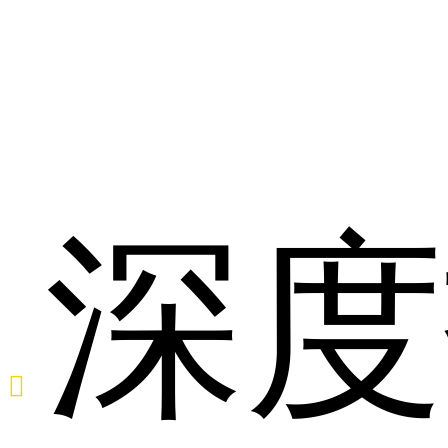
影
深度
