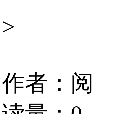
息
>
监
测
作者：
阅
小
读量：
0