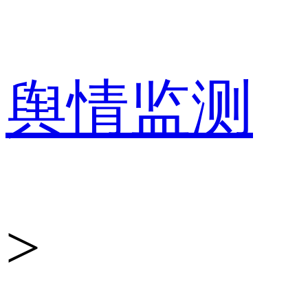
敏
舆情监测
感
>
信