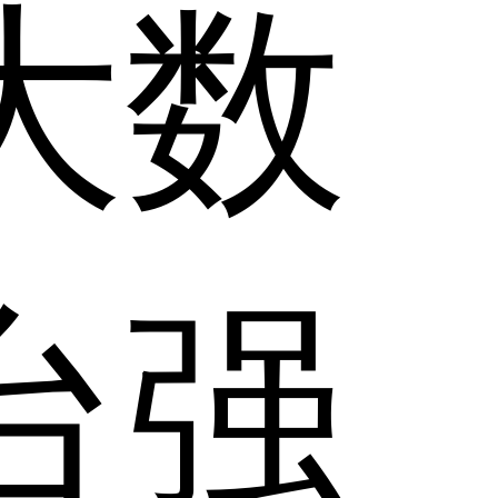
大数
台强