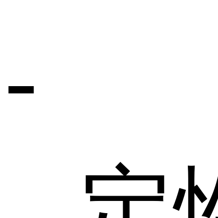
估
-
、定